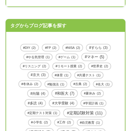
タグからブログ記事を探す
すらら
(3)
DIY
(2)
FP
(2)
NISA
(2)
マネー
(5)
やる気管理
(1)
ゲーム
(1)
リスニング
(2)
リモート授業
(2)
世界史
(2)
京大
(3)
体育
(1)
共通テスト
(1)
冬休み
(2)
古典
(2)
勉強法
(1)
名大
(1)
和医大
(7)
向陽
(4)
夏休み
(2)
多読
(4)
大学受験
(4)
学習計画
(1)
定期試験対策
(11)
定期テスト対策
(1)
小学生
(2)
工作
(2)
幼児教育
(1)