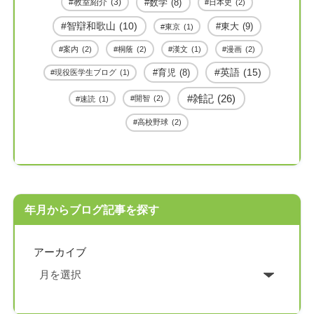
教室紹介
(3)
数学
(8)
日本史
(2)
智辯和歌山
(10)
東大
(9)
東京
(1)
案内
(2)
桐蔭
(2)
漫画
(2)
漢文
(1)
英語
(15)
育児
(8)
現役医学生ブログ
(1)
雑記
(26)
開智
(2)
速読
(1)
高校野球
(2)
年月からブログ記事を探す
アーカイブ