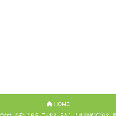
HOME
い合わせ
卒業生の進路
アクセス
Ｑ＆Ａ
太田進学教室ブログ