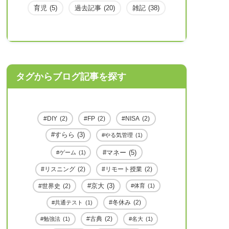
育児
(5)
過去記事
(20)
雑記
(38)
タグからブログ記事を探す
DIY
(2)
FP
(2)
NISA
(2)
すらら
(3)
やる気管理
(1)
マネー
(5)
ゲーム
(1)
リスニング
(2)
リモート授業
(2)
世界史
(2)
京大
(3)
体育
(1)
冬休み
(2)
共通テスト
(1)
古典
(2)
勉強法
(1)
名大
(1)