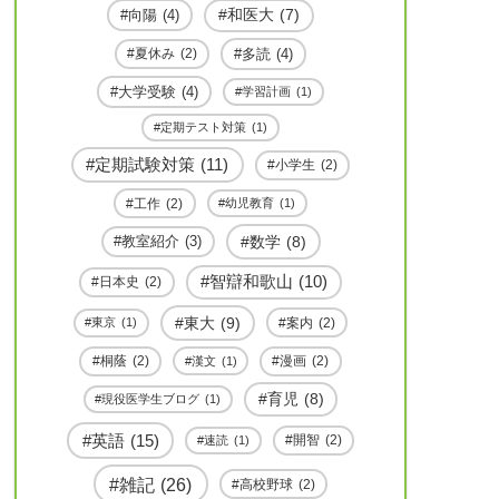
和医大
(7)
向陽
(4)
多読
(4)
夏休み
(2)
大学受験
(4)
学習計画
(1)
定期テスト対策
(1)
定期試験対策
(11)
小学生
(2)
工作
(2)
幼児教育
(1)
数学
(8)
教室紹介
(3)
智辯和歌山
(10)
日本史
(2)
東大
(9)
案内
(2)
東京
(1)
桐蔭
(2)
漫画
(2)
漢文
(1)
育児
(8)
現役医学生ブログ
(1)
英語
(15)
開智
(2)
速読
(1)
雑記
(26)
高校野球
(2)