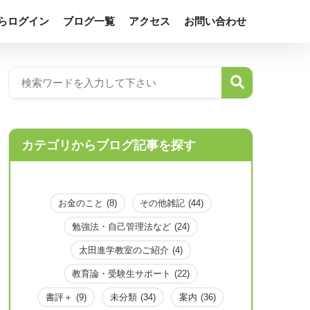
らログイン
ブログ一覧
アクセス
お問い合わせ
カテゴリからブログ記事を探す
お金のこと
(8)
その他雑記
(44)
勉強法・自己管理法など
(24)
太田進学教室のご紹介
(4)
教育論・受験生サポート
(22)
書評＋
(9)
未分類
(34)
案内
(36)