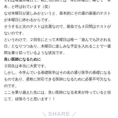
それは毎週木曜日で、私たちの間では「華の木曜日」略して「
華
木」と呼ばれています（笑）
なぜ木曜日が楽しみかというと、
基本的にその週の最後のテスト
が木曜日に終わるからです。
そうすると次のテストは次週なので、
最低でも４日間はテストが
ないのです。
というわけで、２回生にとって木曜日は唯一「
遊んでも許される
日」となりつつあり、
木曜日に楽しみな予定を入れることで一週
間を乗り切っているよう
な状況です。
良い医師になるために
２回生は本当に大変です。
しかし、
今学んでいる基礎医学はその名の通り医学の基礎になる
ものであり
、柔軟に対応できる医師になるために必要不可欠なも
のです。
ここを乗り越えた先には、
良い医師になる未来が待っていると信
じて、頑張ろうと思います！
！
SHARE