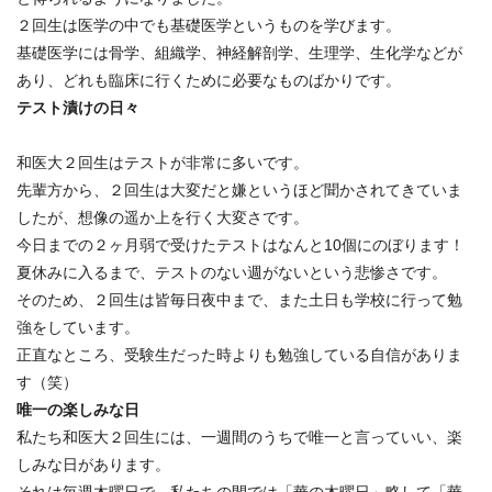
２回生は医学の中でも基礎医学というものを学びます。
基礎医学には骨学、組織学、神経解剖学、生理学、
生化学などが
あり、
どれも臨床に行くために必要なものばかりです。
テスト漬けの日々
和医大２回生はテストが非常に多いです。
先輩方から、
２回生は大変だと嫌というほど聞かされてきていま
したが、
想像の遥か上を行く大変さです。
今日までの２ヶ月弱で受けたテストはなんと10個にのぼります！
夏休みに入るまで、テストのない週がないという悲惨さです。
そのため、２回生は皆毎日夜中まで、
また土日も学校に行って勉
強をしています。
正直なところ、
受験生だった時よりも勉強している自信がありま
す（笑）
唯一の楽しみな日
私たち和医大２回生には、一週間のうちで唯一と言っていい、
楽
しみな日があります。